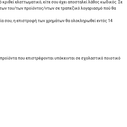
ό κριθεί ελαττωματικό, είτε σου έχει αποσταλεί λάθος κωδικός. Σε
ς των του/των προϊόντος/ντων σε τραπεζικό λογαριασμό πού θα
ία σου, η επιστροφή των χρημάτων θα ολοκληρωθεί εντός 14
τα προϊόντα που επιστρέφονται υπόκεινται σε σχολαστικό ποιοτικό